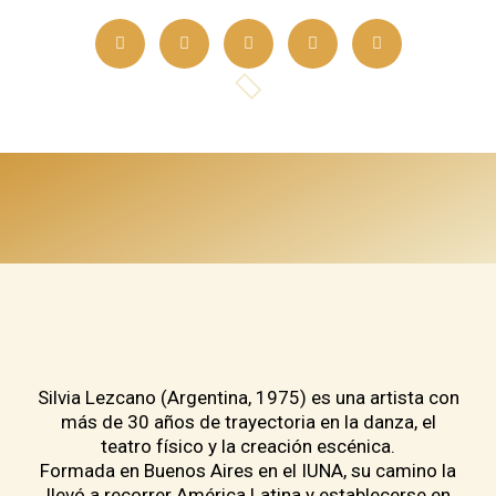
F
I
Y
W
L
a
n
o
h
i
c
s
u
a
n
e
t
t
t
k
b
a
u
s
e
o
g
b
a
d
o
r
e
p
i
k
a
p
n
-
m
f
Silvia Lezcano (Argentina, 1975) es una artista con
más de 30 años de trayectoria en la danza, el
teatro físico y la creación escénica.
Formada en Buenos Aires en el IUNA, su camino la
llevó a recorrer América Latina y establecerse en