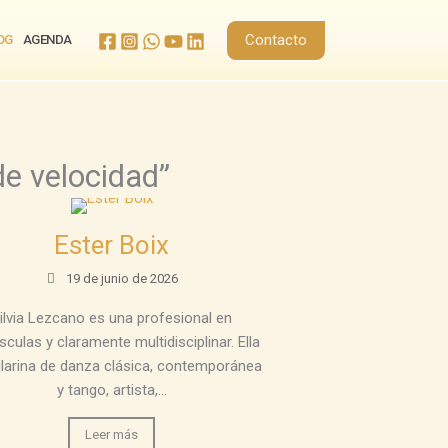
Contacto
OG
AGENDA
de velocidad”
Ester Boix
19 de junio de 2026
ilvia Lezcano es una profesional en
culas y claramente multidisciplinar. Ella
ilarina de danza clásica, contemporánea
y tango, artista,...
Leer más