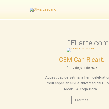
Ir
al
contenido
“El arte com
CEM Can Ricart.
17 de julio de 2026
Aquest cap de setmana hem celebrat un
molt especial: el 20è aniversari del CE
Ricart. A Yoga Indra...
Leer más