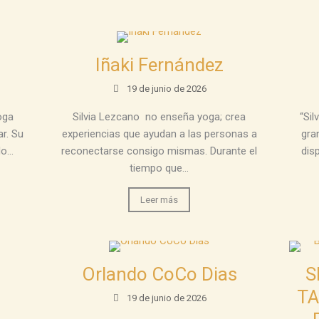
Iñaki Fernández
19 de junio de 2026
oga
Silvia Lezcano no enseña yoga; crea
“Sil
ar. Su
experiencias que ayudan a las personas a
gra
...
reconectarse consigo mismas. Durante el
dis
tiempo que...
Leer más
Orlando CoCo Dias
S
TA
19 de junio de 2026