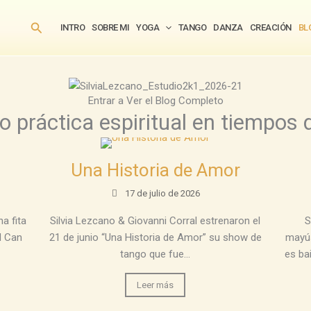
Buscar
INTRO
SOBRE MI
YOGA
TANGO
DANZA
CREACIÓN
BL
Entrar a Ver el Blog Completo
o práctica espiritual en tiempos 
Una Historia de Amor
17 de julio de 2026
a fita
Silvia Lezcano & Giovanni Corral estrenaron el
S
M Can
21 de junio “Una Historia de Amor” su show de
mayús
tango que fue...
es ba
Leer más