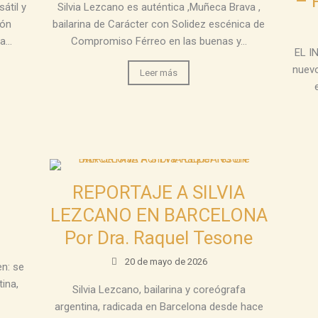
– 
átil y
Silvia Lezcano es auténtica ,Muñeca Brava ,
ión
bailarina de Carácter con Solidez escénica de
...
Compromiso Férreo en las buenas y...
EL I
nuevo
Leer más
REPORTAJE A SILVIA
LEZCANO EN BARCELONA
Por Dra. Raquel Tesone
20 de mayo de 2026
en: se
tina,
Silvia Lezcano, bailarina y coreógrafa
argentina, radicada en Barcelona desde hace