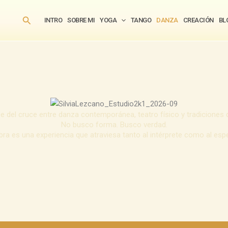
Buscar
INTRO
SOBRE MI
YOGA
TANGO
DANZA
CREACIÓN
BL
ce del cruce entre danza contemporánea, teatro físico y tradiciones 
No busco forma. Busco verdad.
ra es una experiencia que atraviesa tanto al intérprete como al esp