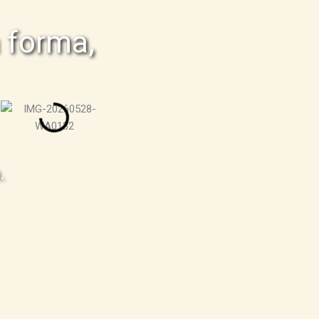
 forma,
.