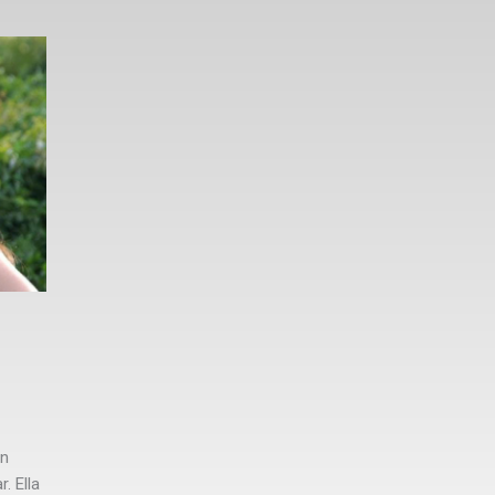
en
. Ella